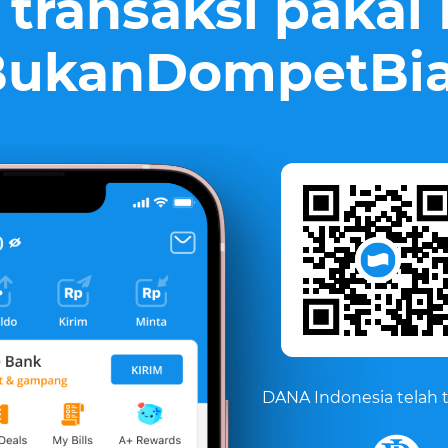
 transaksi paka
ukanDompetBi
DANA Indonesia telah t